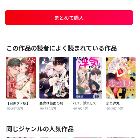
まとめて購入
この作品の読者によく読まれている作品
【白黒タテ版】孕むまで乱れいけ～身代わり花嫁と軍服の猛愛
悪女は仮面の騎士に騙されない
パパ、浮気してるよ？娘と二人でクズ夫を捨てます【分冊版】
恋と弾丸
357.5万
339.3万
95.9万
257.9万
同じジャンルの人気作品