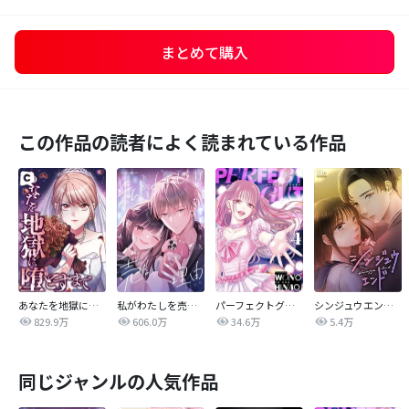
まとめて購入
この作品の読者によく読まれている作品
あなたを地獄に堕とすまで
私がわたしを売る理由
パーフェクトグリッター
シンジュウエンド【タテヨミ】
829.9万
606.0万
34.6万
5.4万
同じジャンルの人気作品