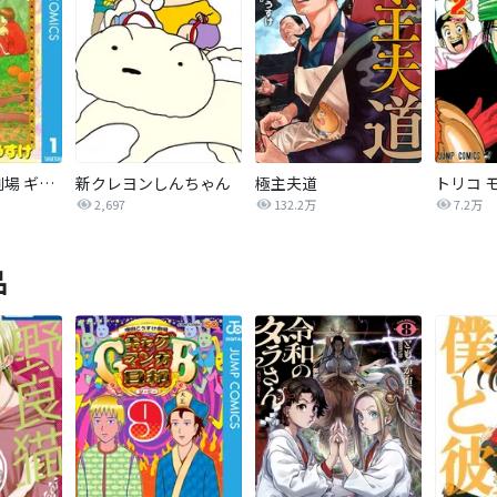
増田こうすけ劇場 ギャグマンガ日和
新クレヨンしんちゃん
極主夫道
トリコ 
2,697
132.2万
7.2万
品