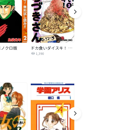
モノクロ版
ドカ食いダイスキ！ もちづきさん
ヤニねこ
玉
1,390
2,540