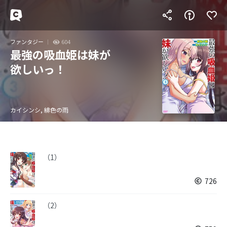
ファンタジー
604
最強の吸血姫は妹が
欲しいっ！
カイシンシ, 緋色の雨
（1）
726
（2）