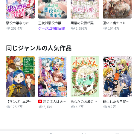
悪役令嬢なのに、狼公爵様に発情されてます
正統派悪役令嬢の裏事情
黒幕の公爵が契約結婚を提案しました
互いに虜だった
253.4万
2,636万
164.4万
ゲージ12時間回復
同じジャンルの人気作品
【マンガ】本好きの下剋上 第四部
私の主人は大きな犬系騎士様
あなたのお城の小人さん ～御飯下さい、働きますっ～（コミック）【分冊版】
転生したら平民でした。～生活水準に耐えられないので貴族を目指します～（コミック）
125.2万
2,134
4.2万
9.2万