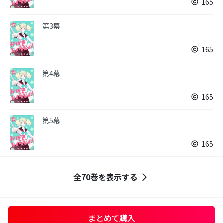
165
第3幕
165
第4幕
165
第5幕
165
全70巻を表示する
まとめて購入