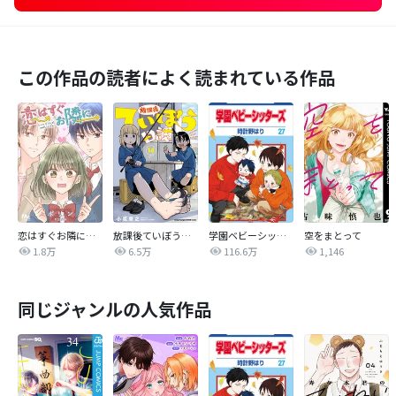
この作品の読者によく読まれている作品
恋はすぐお隣に【タテヨミ】
放課後ていぼう日誌
学園ベビーシッターズ
空をまとって
1.8万
6.5万
116.6万
1,146
同じジャンルの人気作品