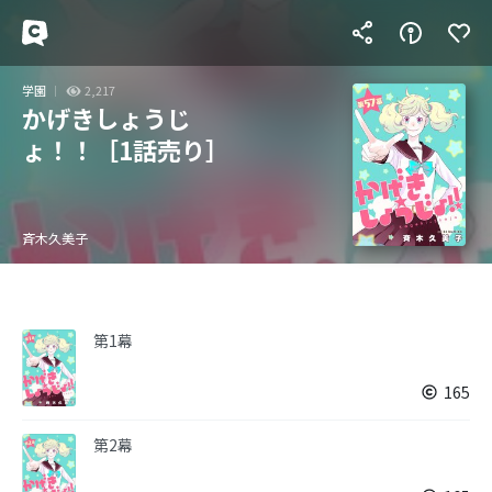
学園
2,217
かげきしょうじ
ょ！！［1話売り］
斉木久美子
第1幕
165
第2幕