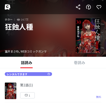
ホラー
14.7万
狂蝕人種
室井まさね, WEBコミックガンマ
話読み
巻読み
レンタルできます
第1話(1)
1
無料