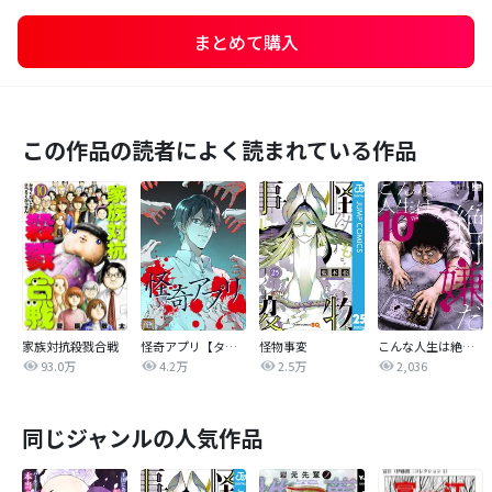
まとめて購入
この作品の読者によく読まれている作品
家族対抗殺戮合戦
怪奇アプリ【タテヨミ】
怪物事変
こんな人生は絶対嫌だ
93.0万
4.2万
2.5万
2,036
同じジャンルの人気作品