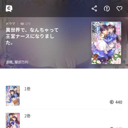
ドラマ
175
異世界で、なんちゃって
王宮ナースになりまし
た。
涙鳴, 服部万利
1巻
440
2巻