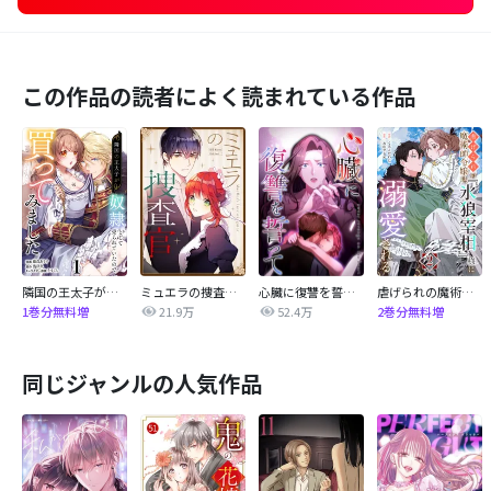
この作品の読者によく読まれている作品
隣国の王太子が奴隷として売られていたので買ってみました【単話】
ミュエラの捜査官【タテヨミ】
心臓に復讐を誓って
虐げられの魔術師令嬢は、『氷狼宰相』様に溺愛される【単話】
21.9万
52.4万
1巻分無料増
2巻分無料増
同じジャンルの人気作品