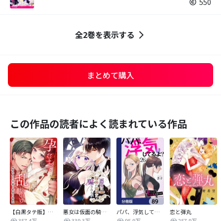
550
全2巻を表示する
まとめて購入
この作品の読者によく読まれている作品
【白黒タテ版】孕むまで乱れいけ～身代わり花嫁と軍服の猛愛
悪女は仮面の騎士に騙されない
パパ、浮気してるよ？娘と二人でクズ夫を捨てます【分冊版】
恋と弾丸
357.4万
339.3万
95.9万
257.9万