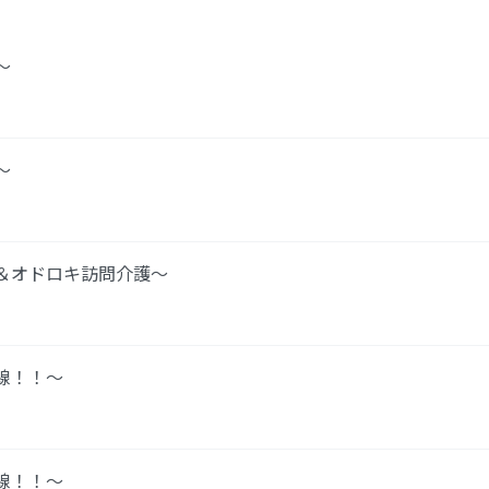
～
～
＆オドロキ訪問介護～
線！！～
線！！～