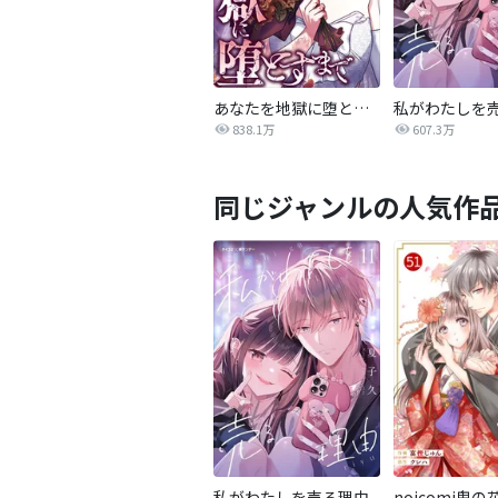
あなたを地獄に堕とすまで
私がわたしを
838.1万
607.3万
同じジャンルの人気作
私がわたしを売る理由
noicomi鬼の