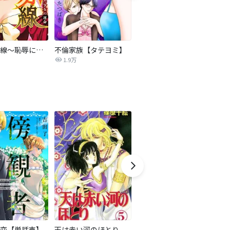
復讐の赤線～恥辱にまみれた少女の運命～【タテヨミ】
不倫家族【タテヨミ】
夫を社会的に抹殺する5つの方法
1.9万
629.6万
恋【単話売】
天は赤い河のほとり
隣国の王太子が奴隷として売られていたので買ってみました【単話】