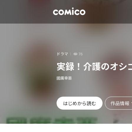
ドラマ
76
実録！介護のオシ
國廣幸亜
作品情報
はじめから読む