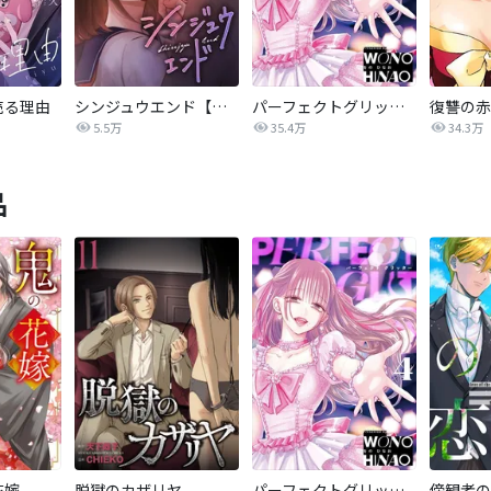
売る理由
シンジュウエンド【タテヨミ】
パーフェクトグリッター
5.5万
35.4万
34.3万
品
花嫁
脱獄のカザリヤ
パーフェクトグリッター
傍観者の