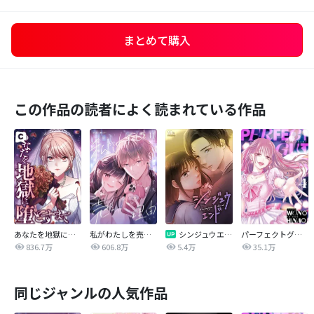
まとめて購入
この作品の読者によく読まれている作品
あなたを地獄に堕とすまで
私がわたしを売る理由
シンジュウエンド【タテヨミ】
パーフェクトグリッター
836.7万
606.8万
5.4万
35.1万
同じジャンルの人気作品