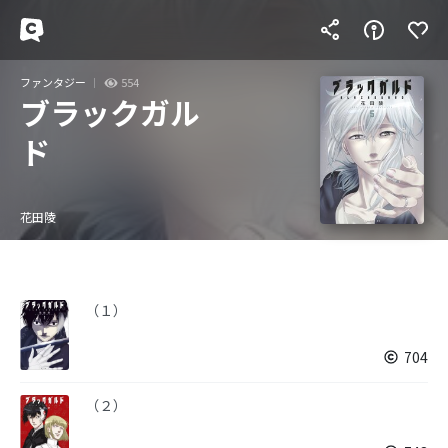
ファンタジー
554
ブラックガル
ド
花田陵
（１）
704
（２）