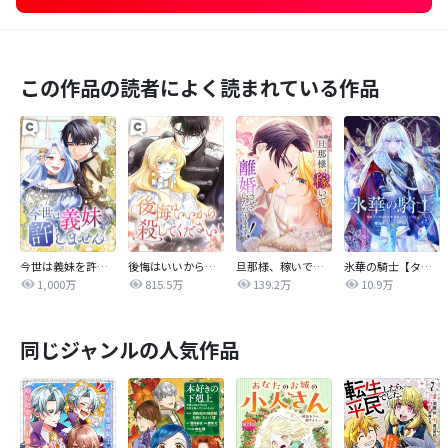
この作品の読者によく読まれている作品
今世は義妹を許しません
後悔はいいから殺してください
旦那様、稼いで離婚させていただきます！
氷華の騎士【タテヨミ】
1,000万
815.5万
139.2万
10.9万
同じジャンルの人気作品