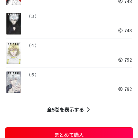
748
（３）
748
（４）
792
（５）
792
全5巻を表示する
まとめて購入