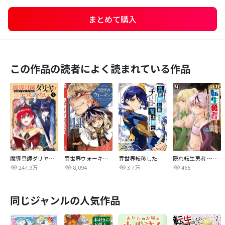
まとめて購入
この作品の読者によく読まれている作品
魔導具師ダリヤはうつむかない～Dahliya Wilts No More～
異世界ウォーキング
異世界転移したのでチートを生かして魔法剣士やることにする
隠れ転生勇者 ～チートスキルと勇者ジョブを隠して第二の人生を楽しんでやる！～
247.9万
8,094
3.7万
466
同じジャンルの人気作品