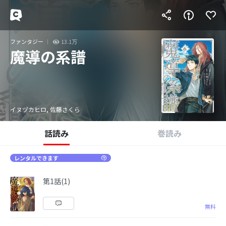
ファンタジー
13.1万
魔導の系譜
イヌヅカヒロ, 佐藤さくら
話読み
巻読み
レンタルできます
第1話(1)
無料