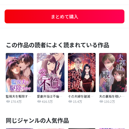
まとめて購入
この作品の読者によく読まれている作品
監視夫を駆除するまで
愛妻弁当は不倫に含まれますか？
その夫婦を破滅させるまで
夫の裏垢を覗いてみたら
170.4万
416.5万
15.4万
130.2万
同じジャンルの人気作品