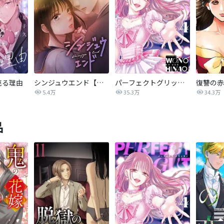
売る理由
シンジュウエンド【タテヨミ】
パーフェクトグリッター
5.4万
35.3万
34.3万
品