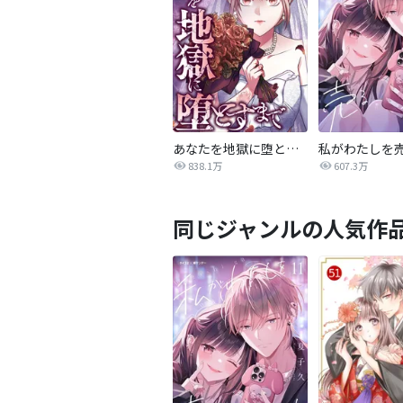
あなたを地獄に堕とすまで
私がわたしを
838.1万
607.3万
同じジャンルの人気作