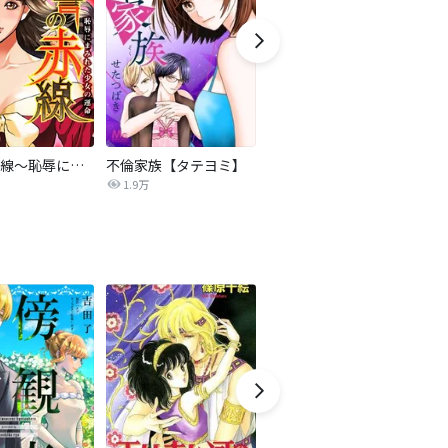
復讐の赤線～恥辱にまみれた少女の運命～【タテヨミ】
不倫家族【タテヨミ】
夫を社会的に抹殺する5つの方法
1.9万
629.6万