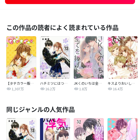
この作品の読者によく読まれている作品
【タテカラー版】なまいきざかり。
ハチミツにはつこい
JKくのいちは全てを捧げたい
キスよりおいしいっ！
1,307万
16.2万
1.8万
16.4万
同じジャンルの人気作品