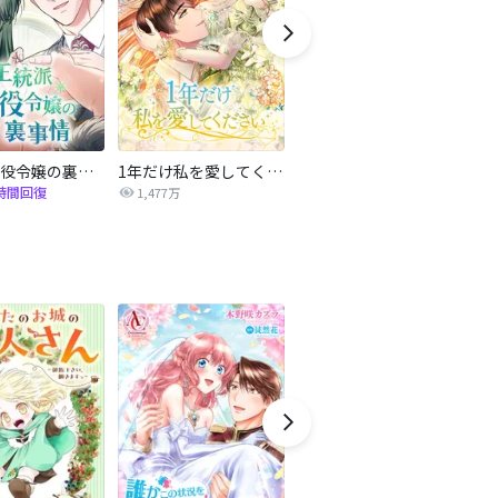
正統派悪役令嬢の裏事情
1年だけ私を愛してください
黒幕の公爵が契約結婚を提案しました
互
時間回復
1,477万
2,638万