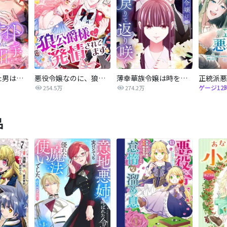
ワンナイトした男は結婚相手でした
悪役令嬢なのに、狼公爵様に発情されてます
薄幸華族令嬢は時を戻りて返り咲く
ゲージ12
254.5万
274.2万
品