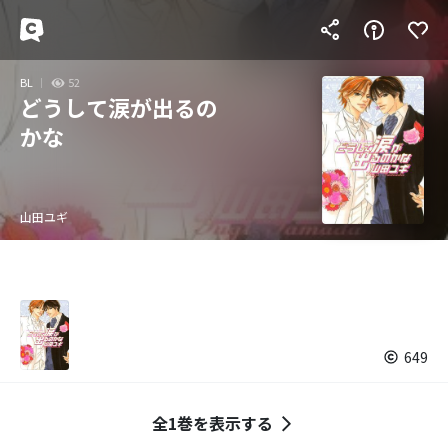
BL
52
どうして涙が出るの
かな
山田ユギ
649
全1巻を表示する