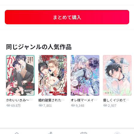
まとめて購入
同じジャンルの人気作品
かわいいきみ～美人な幼馴染と平凡な僕～
婚約破棄された悪辣オメガは義兄公爵に執着される 【連載版】
オレ様マーメイドは発情中～王子様は貧乏学生がお好き～
優しくイジめて溶かして混ぜて
69.8万
7,801
9,348
2,937