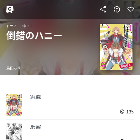
ドラマ
30
倒錯のハニー
島田ちえ
（前編）
135
（後編）