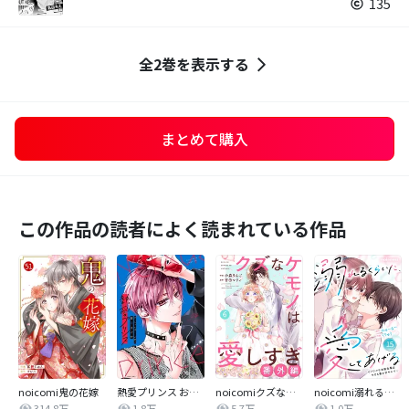
135
全2巻を表示する
まとめて購入
この作品の読者によく読まれている作品
noicomi鬼の花嫁
熱愛プリンス お兄ちゃんはキミが好き
noicomiクズなケモノは愛しすぎ
noicomi溺れるくらいに、愛してあげる～イジワルな未紘先輩は今日も番を甘やかす～
314.8万
1.8万
5.7万
1.0万