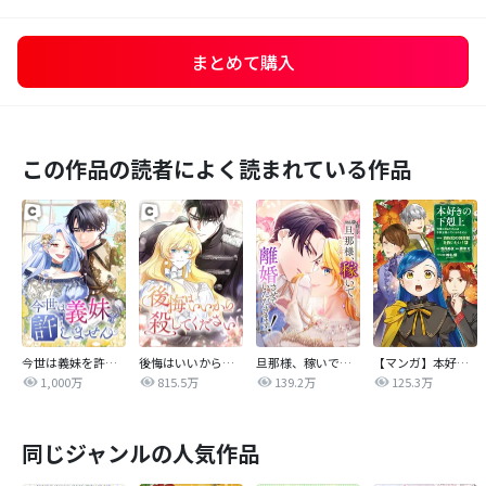
まとめて購入
この作品の読者によく読まれている作品
今世は義妹を許しません
後悔はいいから殺してください
旦那様、稼いで離婚させていただきます！
【マンガ】本好きの下剋上 第四部
1,000万
815.5万
139.2万
125.3万
同じジャンルの人気作品