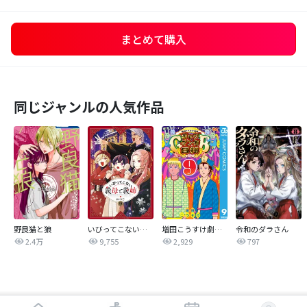
まとめて購入
同じジャンルの人気作品
野良猫と狼
いびってこない義母と義姉
増田こうすけ劇場 ギャグマンガ日和GB
令和のダラさん
2.4万
9,755
2,929
797