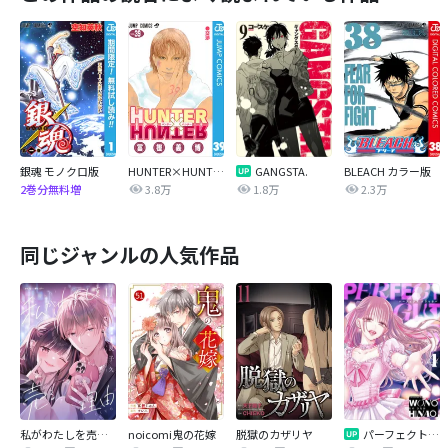
銀魂 モノクロ版
HUNTER×HUNTER モノクロ版
GANGSTA.
BLEACH カラー版
3.8万
1.8万
2.3万
2巻分無料増
同じジャンルの人気作品
私がわたしを売る理由
noicomi鬼の花嫁
脱獄のカザリヤ
パーフェクトグリッター