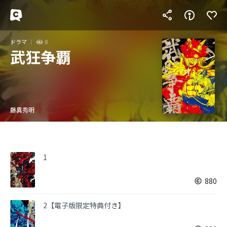
ドラマ
8
武狂争覇
藤異秀明
1
880
2【電子版限定特典付き】