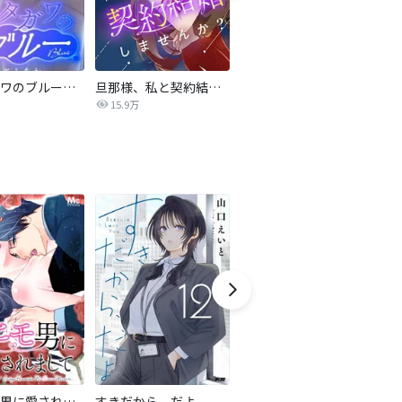
サレタガワのブルー【タテヨミ】
旦那様、私と契約結婚しませんか？【タテヨミ】
私の中に傾国の悪女がいますが、絶対に国は滅ぼしません！【タテヨミ】
15.9万
9,697
最強ヒモ男に愛されまして
すきだから、だよ
甘く濡れる嘘～結婚という名の復讐～