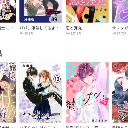
悪女は仮面の騎士に騙されない
パパ、浮気してるよ？娘と二人でクズ夫を捨てます【分冊版】
恋と弾丸
95.9万
257.8万
77.7万
品
お嬢様はお仕置きが好き
ハチミツにはつこい
熱愛プリンス お兄ちゃんはキミが好き