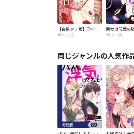
【白黒タテ版】孕むまで乱れいけ～身代わり花嫁と軍服の猛愛
357.1万
339.2万
同じジャンルの人気作
パパ、浮気してるよ？娘と二人でクズ夫を捨てます【分冊版】