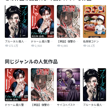
ブルータル 殺人警察官の告白
ドゥーム 殺人警察官の断罪録 分冊版
【単話】復讐の同窓会
名探偵コナン
172.1万
2,910
4,065
16.1万
同じジャンルの人気作品
ドゥーム 殺人警察官の断罪録 分冊版
【単話】復讐の同窓会
サイコ×パスト 猟奇殺人潜入捜査
ブルータル 殺人警察官の告白