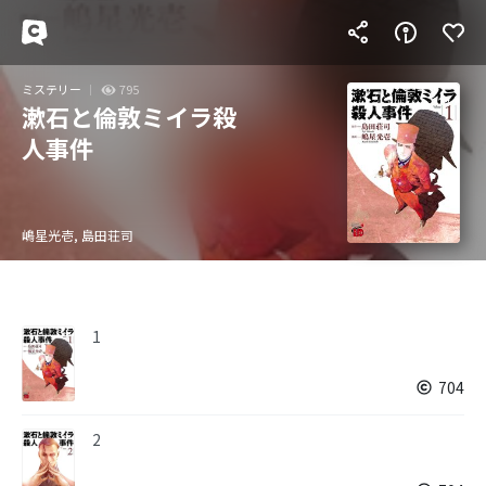
ミステリー
795
漱石と倫敦ミイラ殺
人事件
嶋星光壱, 島田荘司
1
704
2