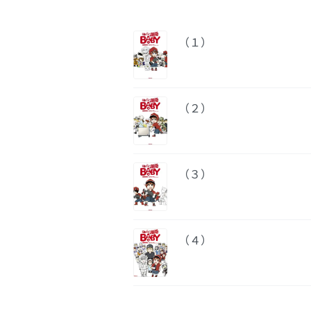
（１）
（２）
（３）
（４）