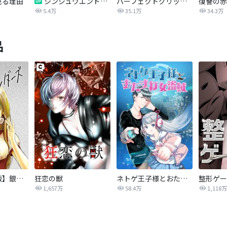
売る理由
シンジュウエンド【タテヨミ】
パーフェクトグリッター
5.4万
35.1万
34.3万
品
【タテカラー版】銀色のジェンダーズ
狂恋の獣
ネトゲ王子様とおたずね女盗賊
整形ゲー
1,657万
58.4万
1,118万