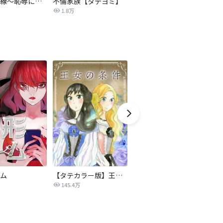
復讐の赤線～恥辱にまみれた少女の運命～【タテヨミ】
不倫家族【タテヨミ】
夫を社会的に抹殺する5つの方法
1.8万
629.6万
ム
【タテカラー版】王女の条件
かつてそれは愛だった
145.4万
3,544万