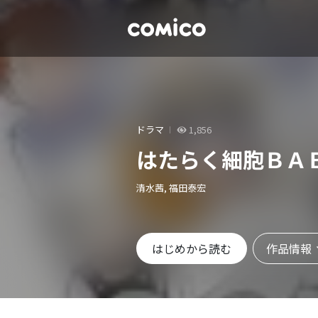
ドラマ
1,856
はたらく細胞ＢＡ
清水茜, 福田泰宏
作品情報
はじめから読む