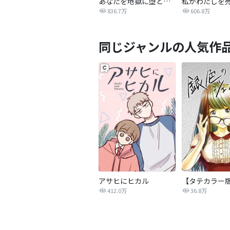
あなたを地獄に堕とすまで
私がわたしを
836.7万
606.8万
同じジャンルの人気作
アサヒにヒカル
412.0万
36.8万