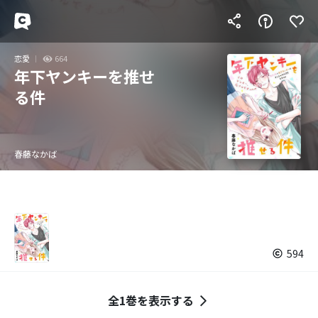
恋愛
664
年下ヤンキーを推せ
る件
春藤なかば
594
全1巻を表示する