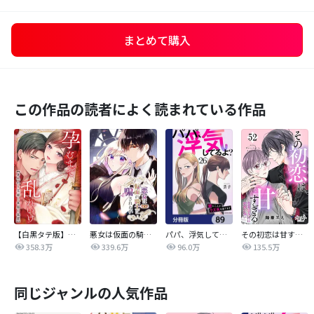
まとめて購入
この作品の読者によく読まれている作品
【白黒タテ版】孕むまで乱れいけ～身代わり花嫁と軍服の猛愛
悪女は仮面の騎士に騙されない
パパ、浮気してるよ？娘と二人でクズ夫を捨てます【分冊版】
その初恋は甘すぎる～恋愛処女には刺激が強い～
358.3万
339.6万
96.0万
135.5万
同じジャンルの人気作品