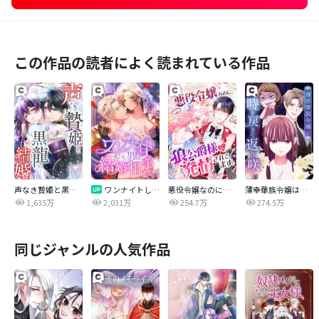
この作品の読者によく読まれている作品
声なき贄姫と黒龍の結婚
ワンナイトした男は結婚相手でした
悪役令嬢なのに、狼公爵様に発情されてます
薄幸華族令嬢は時を戻りて返り咲く
1,635万
2,031万
254.7万
274.5万
同じジャンルの人気作品