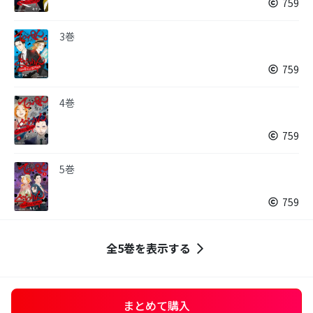
759
3巻
759
4巻
759
5巻
759
全5巻を表示する
まとめて購入