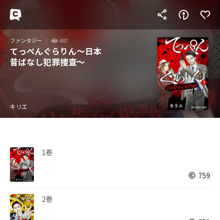
ファンタジー
487
てっぺんぐらりん～日本
昔ばなし犯罪捜査～
キリエ
1巻
759
2巻