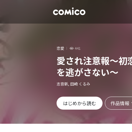
恋愛
441
愛され注意報～初
を逃がさない～
志音新, 田崎 くるみ
作品情報
はじめから読む