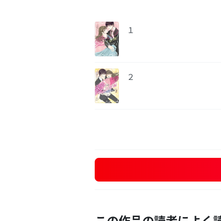
１
２
この作品の読者によく