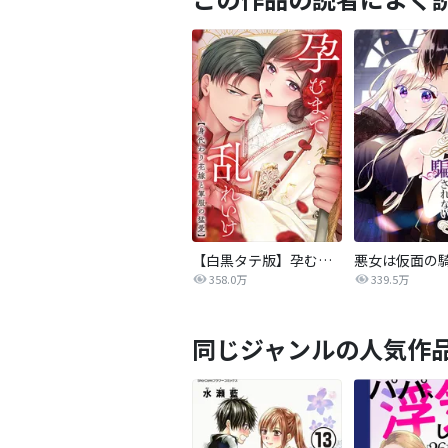
【白黒タテ版】孕むまで乱れいけ～身代わり花嫁と軍服の猛愛
358.0万
339.5万
同じジャンルの人気作