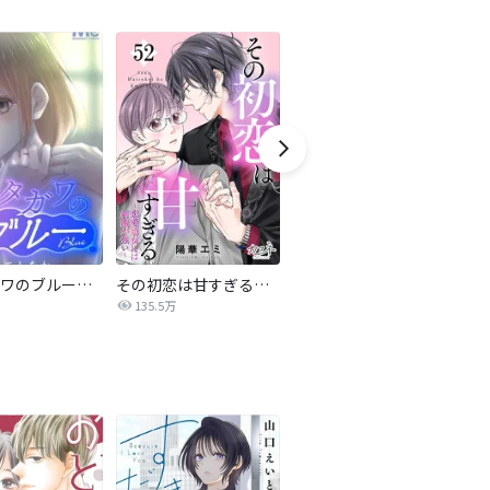
サレタガワのブルー【タテヨミ】
その初恋は甘すぎる～恋愛処女には刺激が強い～
ブラック・ストーム
135.5万
40.4万