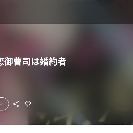
恋御曹司は婚約者