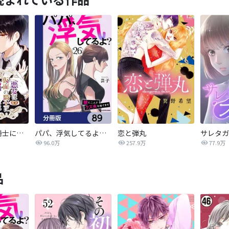
悪女は仮面の騎士に騙されない
パパ、浮気してるよ？娘と二人でクズ夫を捨てます【分冊版】
恋と弾丸
96.0万
257.9万
77.9万
品