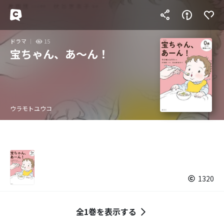
ドラマ
15
宝ちゃん、あ～ん！
ウラモトユウコ
1320
全1巻を表示する