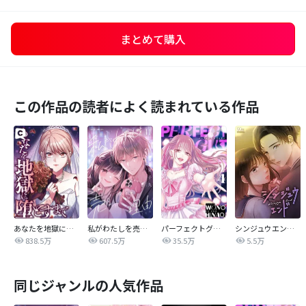
まとめて購入
この作品の読者によく読まれている作品
あなたを地獄に堕とすまで
私がわたしを売る理由
パーフェクトグリッター
シンジュウエンド【タテヨミ】
838.5万
607.5万
35.5万
5.5万
同じジャンルの人気作品