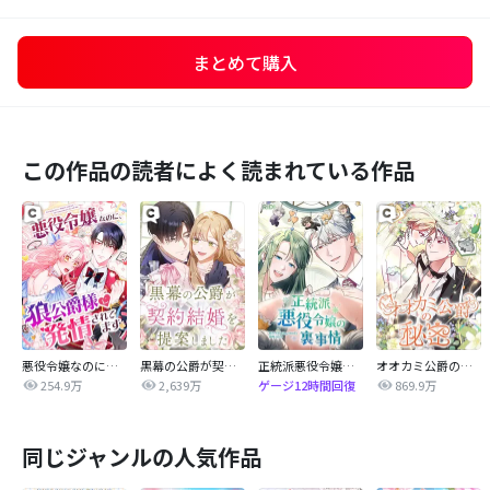
まとめて購入
この作品の読者によく読まれている作品
悪役令嬢なのに、狼公爵様に発情されてます
黒幕の公爵が契約結婚を提案しました
正統派悪役令嬢の裏事情
オオカミ公爵の秘密
254.9万
2,639万
869.9万
ゲージ12時間回復
同じジャンルの人気作品