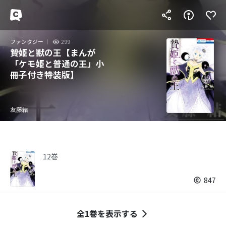
ファンタジー
299
贄姫と獣の王【まんが
「ケモ姫と普通の王」小
冊子付き特装版】
友藤結
12巻
847
全1巻を表示する