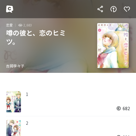
恋愛
2,683
噂の彼と、恋のヒミ
ツ。
吉岡李々子
1
682
2