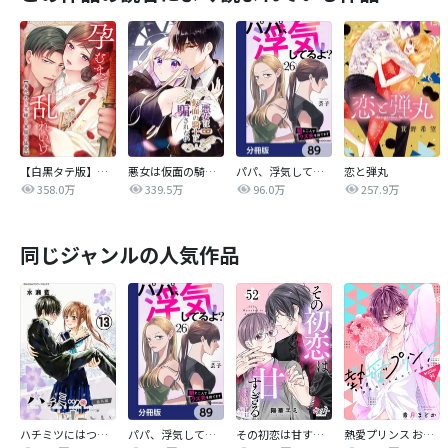
【白黒タテ版】孕むまで乱れいけ～身代わり花嫁と軍服の猛愛
悪女は仮面の騎士に騙されない
パパ、浮気してるよ？娘と二人でクズ夫を捨てます【分冊版】
恋と弾丸
358.0万
339.5万
96.0万
257.9万
同じジャンルの人気作品
ハチミツにはつこい
パパ、浮気してるよ？娘と二人でクズ夫を捨てます【分冊版】
その初恋は甘すぎる～恋愛処女には刺激が強い～
熱愛プリンス お兄ちゃんはキミが好き