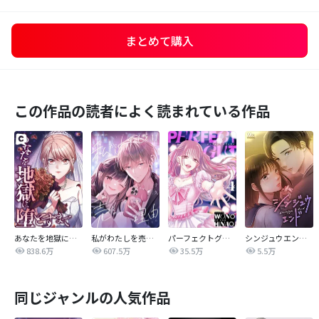
まとめて購入
この作品の読者によく読まれている作品
あなたを地獄に堕とすまで
私がわたしを売る理由
パーフェクトグリッター
シンジュウエンド【タテヨミ】
838.6万
607.5万
35.5万
5.5万
同じジャンルの人気作品