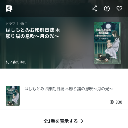
ドラマ
7
はしもとみお彫刻日誌 木
彫り猫の息吹～月の光～
糺ノ森たゆた
はしもとみお彫刻日誌 木彫り猫の息吹～月の光～
330
全1巻を表示する