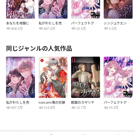
あなたを地獄に堕とすまで
私がわたしを売る理由
パーフェクトグリッター
シンジュウエンド【タテヨミ】
838.5万
607.5万
35.5万
5.5万
同じジャンルの人気作品
私がわたしを売る理由
noicomi鬼の花嫁
脱獄のカザリヤ
パーフェクトグリッター
607.5万
314.8万
13.7万
35.5万