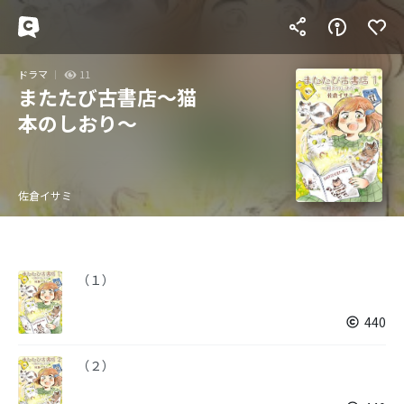
ドラマ
11
またたび古書店～猫
本のしおり～
佐倉イサミ
（１）
440
（２）