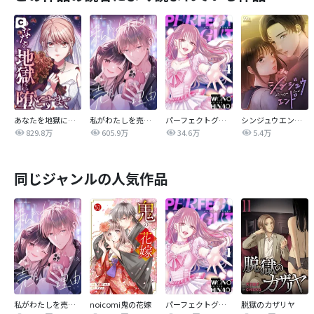
あなたを地獄に堕とすまで
私がわたしを売る理由
パーフェクトグリッター
シンジュウエンド【タテヨミ】
829.8万
605.9万
34.6万
5.4万
同じジャンルの人気作品
私がわたしを売る理由
noicomi鬼の花嫁
パーフェクトグリッター
脱獄のカザリヤ