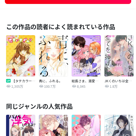
この作品の読者によく読まれている作品
【タテカラー版】なまいきざかり。
青に、ふれる。
総長さま、溺愛中につき。～最強イケメンと愛され寮生活！？～ 分冊版
JKくのいちは全てを捧げたい
1,305万
100.7万
8,045
1.8万
同じジャンルの人気作品