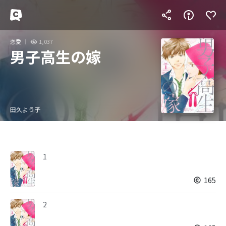
恋愛
1,037
男子高生の嫁
田久よう子
1
165
2