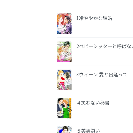
1冷ややかな結婚
2ベビーシッターと呼ばな
3ウィーン 愛と出逢って
４笑わない秘書
５美男嫌い