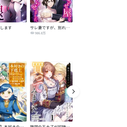
します
サレ妻ですが、別れさせ屋を寝返らせました
僕らの喉にはフタがある
986.8万
7,084万
【マンガ】本好きの下剋上 第二部
隣国の王太子が奴隷として売られていたので買ってみました【単話】
【マンガ】本好きの下剋上 第三部
ロ