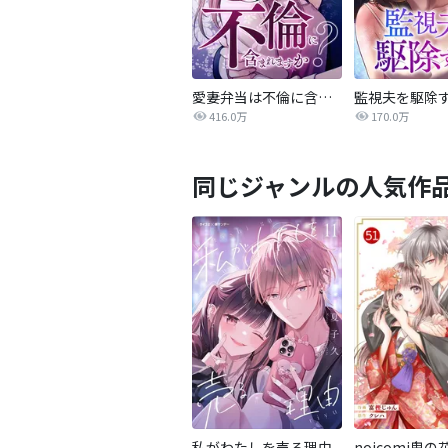
愛妻弁当は不倫に含まれますか？
監視夫を駆除
416.0万
170.0万
同じジャンルの人気作
私がわたしを売る理由
noicomi鬼の