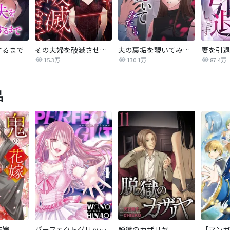
するまで
その夫婦を破滅させるまで
夫の裏垢を覗いてみたら
妻を引退
15.3万
130.1万
87.4万
品
花嫁
パーフェクトグリッター
脱獄のカザリヤ