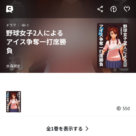
ドラマ
8
野球女子2人による
アイス争奪一打席勝
負
水森崇史
550
全1巻を表示する