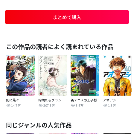
まとめて購入
この作品の読者によく読まれている作品
剣に焦ぐ
絢爛たるグランドセーヌ
新テニスの王子様
アオアシ
14.7万
307.3万
3.6万
1.3万
同じジャンルの人気作品