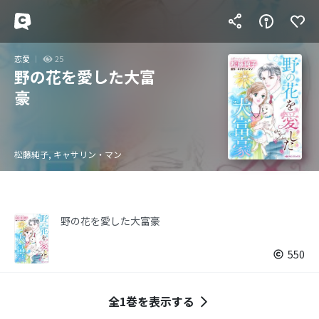
恋愛
25
野の花を愛した大富
豪
松藤純子, キャサリン・マン
野の花を愛した大富豪
550
全1巻を表示する