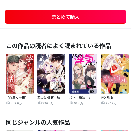
まとめて購入
この作品の読者によく読まれている作品
【白黒タテ版】孕むまで乱れいけ～身代わり花嫁と軍服の猛愛
悪女は仮面の騎士に騙されない
パパ、浮気してるよ？娘と二人でクズ夫を捨てます【分冊版】
恋と弾丸
358.0万
339.5万
96.0万
257.9万
同じジャンルの人気作品