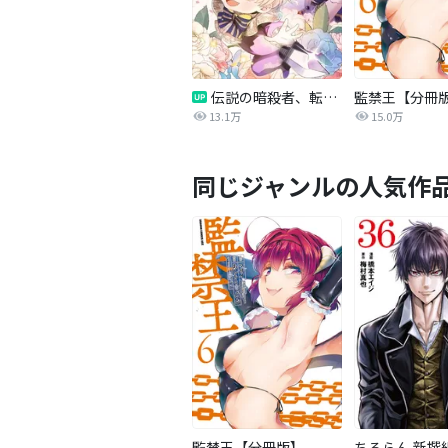
伝説の暗殺者、転生したら王家の愛され末娘になってしまいまして。【タテヨミ】
監禁王【分冊
13.1万
15.0万
同じジャンルの人気作
監禁王【分冊版】
ちるらん 新撰