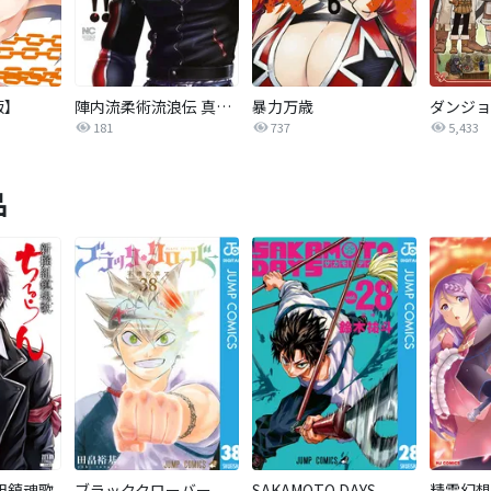
版】
陣内流柔術流浪伝 真島、爆ぜる！！
暴力万歳
ダンジョ
181
737
5,433
品
組鎮魂歌
ブラッククローバー
SAKAMOTO DAYS
精霊幻想