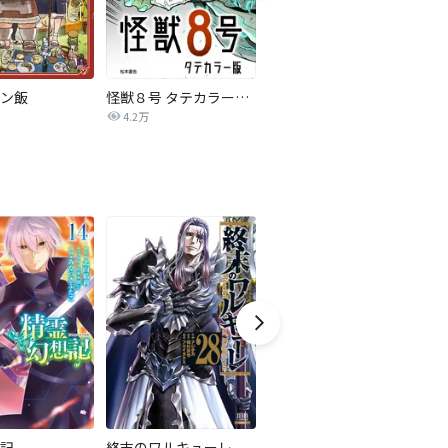
ン飯
怪獣８号 タテカラー版【タテヨミ】
ラスボス少女アカリ～ワタシより強いやつに会いに現代に行く～【タテヨミ】
4.2万
2.5万
記
終末のワルキューレ
逃げ上手の若君