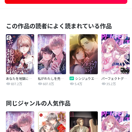
この作品の読者によく読まれている作品
あなたを地獄に堕とすまで
私がわたしを売る理由
シンジュウエンド【タテヨミ】
パーフェクトグリッター
837.2万
607.0万
5.4万
35.2万
同じジャンルの人気作品