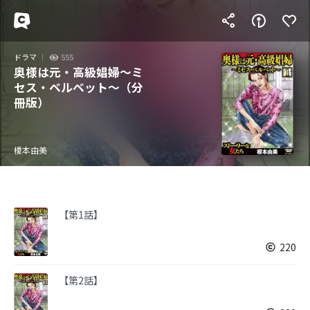
ドラマ
555
奥様は元・高級娼婦～ミ
セス・ベルベット～（分
冊版）
榎本由美
【第1話】
220
【第2話】