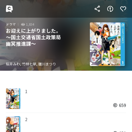
ドラマ
1,834
お迎えに上がりました。
～国土交通省国土政策局
幽冥推進課～
桜井みわ, 竹林七草, 雛川まつり
1
659
2