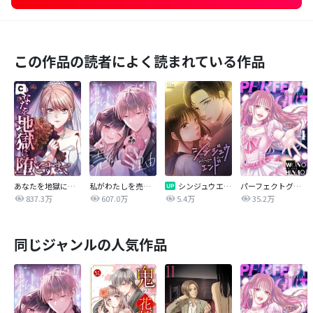
この作品の読者によく読まれている作品
あなたを地獄に堕とすまで
私がわたしを売る理由
シンジュウエンド【タテヨミ】
パーフェクトグリッター
837.3万
607.0万
5.4万
35.2万
同じジャンルの人気作品