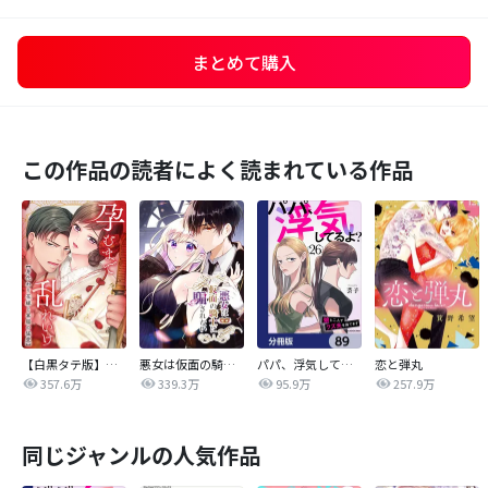
まとめて購入
この作品の読者によく読まれている作品
【白黒タテ版】孕むまで乱れいけ～身代わり花嫁と軍服の猛愛
悪女は仮面の騎士に騙されない
パパ、浮気してるよ？娘と二人でクズ夫を捨てます【分冊版】
恋と弾丸
357.6万
339.3万
95.9万
257.9万
同じジャンルの人気作品