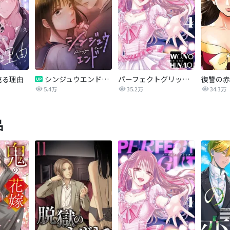
売る理由
シンジュウエンド【タテヨミ】
パーフェクトグリッター
5.4万
35.2万
34.3万
品