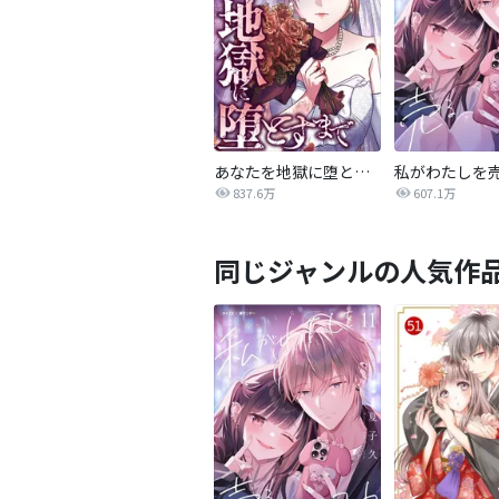
あなたを地獄に堕とすまで
私がわたしを
837.6万
607.1万
同じジャンルの人気作