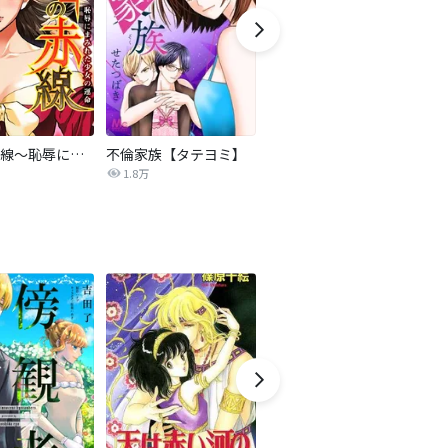
復讐の赤線～恥辱にまみれた少女の運命～【タテヨミ】
不倫家族【タテヨミ】
夫を社会的に抹殺する5つの方法
1.8万
629.6万