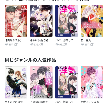
【白黒タテ版】孕むまで乱れいけ～身代わり花嫁と軍服の猛愛
悪女は仮面の騎士に騙されない
パパ、浮気してるよ？娘と二人でクズ夫を捨てます【分冊版】
恋と弾丸
357.9万
339.4万
96.0万
257.9万
同じジャンルの人気作品
ハチミツにはつこい
その初恋は甘すぎる～恋愛処女には刺激が強い～
パパ、浮気してるよ？娘と二人でクズ夫を捨てます【分冊版】
熱愛プリンス お兄ちゃんはキミが好き