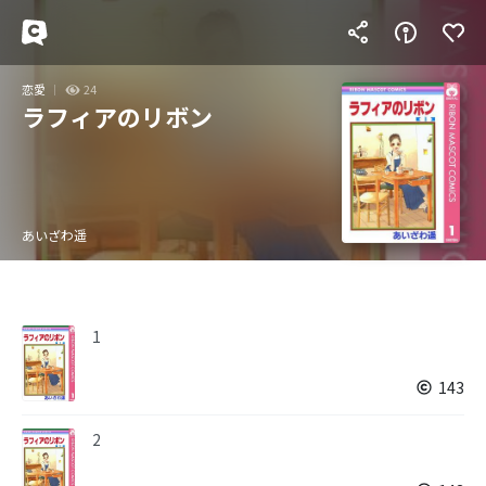
恋愛
24
ラフィアのリボン
あいざわ遥
1
143
2