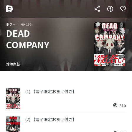
ホラー
198
DEAD
COMPANY
外海良基
(1) 【電子限定おまけ付き】
715
(2) 【電子限定おまけ付き】