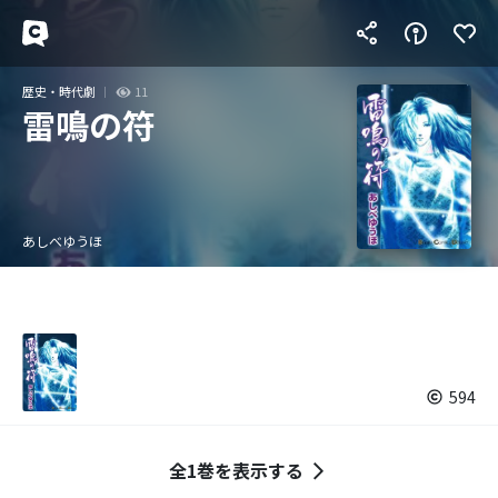
歴史・時代劇
11
雷鳴の符
あしべゆうほ
594
全1巻を表示する