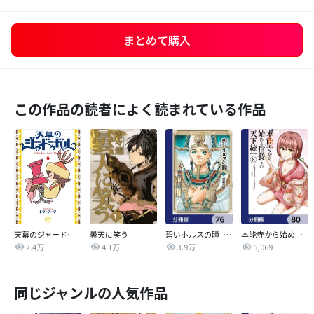
まとめて購入
この作品の読者によく読まれている作品
天幕のジャードゥーガル
曇天に笑う
碧いホルスの瞳 -男装の女王の物語-【分冊版】
本能寺から始める信長との天下統一【分冊版】
2.4万
4.1万
3.9万
5,069
同じジャンルの人気作品