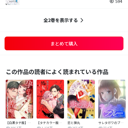
594
全2巻を表示する
まとめて購入
この作品の読者によく読まれている作品
【白黒タテ版】孕むまで乱れいけ～身代わり花嫁と軍服の猛愛
【タテカラー版】漣蒼士に処女を捧ぐ～さあ、じっくり愛でましょうか
恋と弾丸
サレタガワのブルー【タテヨミ】
356.7万
1,125万
257.8万
77.6万