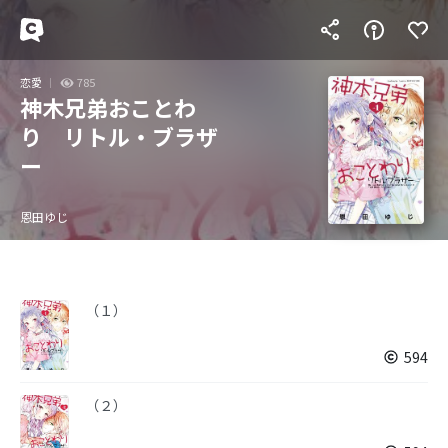
恋愛
785
神木兄弟おことわ
り リトル・ブラザ
ー
恩田ゆじ
（１）
594
（２）