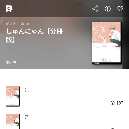
ギャグ
50
しゅんにゃん【分冊
版】
祀木円
(1)
187
(2)