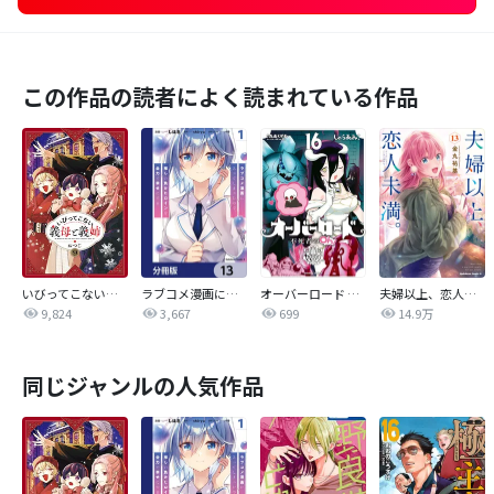
この作品の読者によく読まれている作品
いびってこない義母と義姉
ラブコメ漫画に入ってしまったので、推しの負けヒロインを全力で幸せにする【分冊版】
オーバーロード 不死者のOh!
夫婦以上、恋人未満。【分冊版】
9,824
3,667
699
14.9万
同じジャンルの人気作品