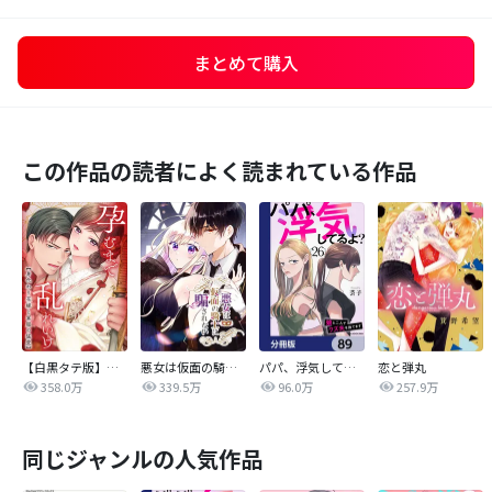
まとめて購入
この作品の読者によく読まれている作品
【白黒タテ版】孕むまで乱れいけ～身代わり花嫁と軍服の猛愛
悪女は仮面の騎士に騙されない
パパ、浮気してるよ？娘と二人でクズ夫を捨てます【分冊版】
恋と弾丸
358.0万
339.5万
96.0万
257.9万
同じジャンルの人気作品