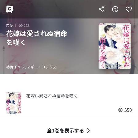
恋愛
123
花嫁は愛されぬ宿命
を嘆く
椿野イメリ, マギー・コックス
花嫁は愛されぬ宿命を嘆く
550
全1巻を表示する