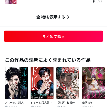
693
全2巻を表示する
まとめて購入
この作品の読者によく読まれている作品
ブルータル 殺人警察官の告白
ドゥーム 殺人警察官の断罪録 分冊版
【単話】復讐の同窓会
奈落の羊
172.1万
2,901
4,065
52.1万