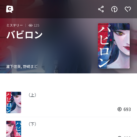
ミステリー
125
バビロン
瀧下信英, 野崎まど
（上）
693
（下）