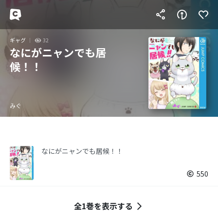
ギャグ
32
なにがニャンでも居
候！！
みぐ
なにがニャンでも居候！！
550
全1巻を表示する