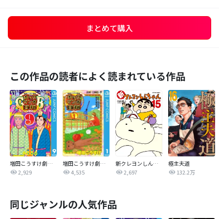
まとめて購入
この作品の読者によく読まれている作品
増田こうすけ劇場 ギャグマンガ日和GB
増田こうすけ劇場 ギャグマンガ日和
新クレヨンしんちゃん
極主夫道
2,929
4,535
2,697
132.2万
同じジャンルの人気作品